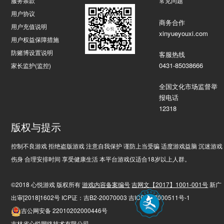
服务条款
常见问题
用户协议
商务合作
用户充值说明
xinyueyouxi.com
用户权益保障措施
防赌博设置说明
客服热线
0431-85038666
家长监护(监控)
全国文化市场监督举
报电话
12318
版权与提示
控制不良游戏 拒绝盗版游戏 注意自我保护 谨防上当受骗 适度游戏益脑 沉迷游戏
伤身 合理安排时间 享受健康生活 本平台游戏仅适合18岁以上人群。
©2018 心悦游戏 版权所有
游戏内容备案编号
吉网文【2017】1001-001号
新广
出审[2018]1602号 ICP证：吉B2-20070003 吉ICP备17000511号-1
吉公网安备 22010202000446号
吉林省心悦网络技术有限公司