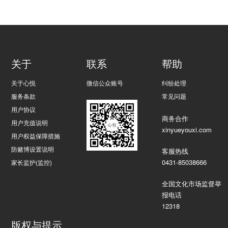
关于
联系
帮助
关于心悦
微信公众账号
纠纷处理
服务条款
常见问题
用户协议
商务合作
用户充值说明
xinyueyouxi.com
用户权益保障措施
防赌博设置说明
客服热线
0431-85038666
家长监护(监控)
全国文化市场监督举
报电话
12318
版权与提示