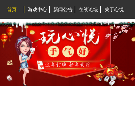
首页
游戏中心
新闻公告
在线论坛
关于心悦